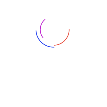
rotection Of
ontrol Online
ncryption
Our Goal
ng elit. Illo ducimus vero, vero
fugiat illum ab deserunt
ia velit numquam esse porro
 Illo ducimus vero, corporis.